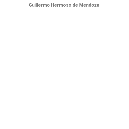
Guillermo Hermoso de Mendoza
DearFlip: Loading PDF
Service ...